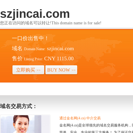
szjincai.com
您正在访问的域名可以转让!This domain name is for sale!
一口价出售中！
域名
szjincai.com
Domain Name:
售价
CNY 1115.00
Listing Price:
立即购买
BUY NOW
>>
>>
域名交易方式：
通过金名网(4.cn) 中介交易
金名网(4.cn)是全球领先的域名交易服务机
简单、安全、专业的第三方服务！ 为了保证交