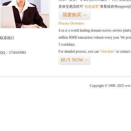
具体交易流程可
“点击这里”
查看或咨询support@
我要购买
>>
Process Overview:
4.cn is a world leading domain escrow service plat
million RMB transaction volume every year. We promi
联系我们
5 workdays.
For detailed process, you can
“visit here”
or contact
QQ：2726103981
BUY NOW
>>
Copyright © 1998 -2025 www.